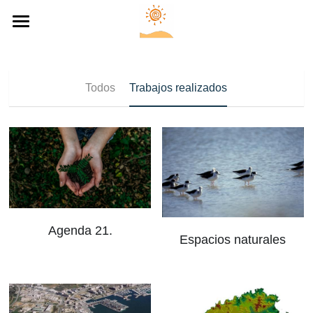
×
CATEGORÍAS DE BLOG
Inicio
Destacados
Servicios
Todos
Trabajos realizados
Enlaces
Trabajos realizados
Normativa
Contacto
Agenda 21.
Espacios naturales